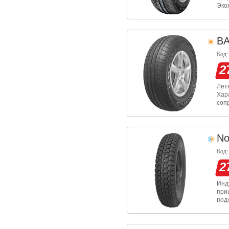
Эко
оче
езд
B
Код:
2
Лет
Хар
соп
кот
уст
No
Код:
2
Инд
при
под
пок
про