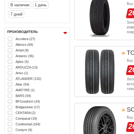
Код:
В наличии
1 день
2
7 дней
Son
изв
ПРОИЗВОДИТЕЛЬ
пок
уда
Accelera (27)
отр
Altenzo (69)
Amtel (8)
T
Antares (36)
Код:
Aplus (5)
ARDUZZA (13)
2
Arivo (1)
ATLANDER (132)
Лет
кот
Attar (54)
тих
AVATYRE (1)
топ
BARS (54)
отл
BFGoodrich (24)
Bridgestone (17)
S
CENTARA (2)
Код:
Compasal (19)
Continental (164)
2
Contyre (6)