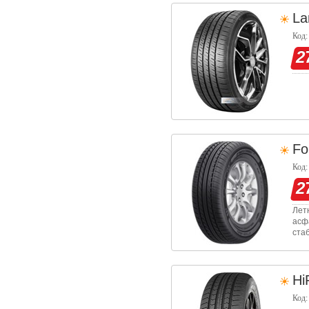
La
Код:
2
Fo
Код:
2
Лет
асф
ста
Про
мас
Hi
Код: