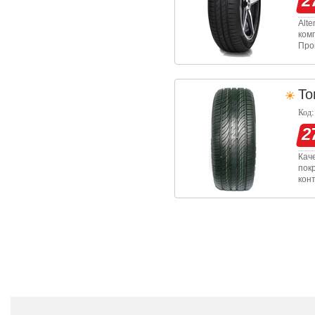
2
Alte
ком
Про
под
ста
To
Код:
2
Кач
пок
кон