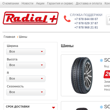
О компании
Новости
Акции
Гарантия и сервис
Доставка и оплата
Кон
СЛУЖБА ПОДДЕРЖКИ
+7 978 844 08 07
+7 978 029 37 87
+7 978 968 21 81
Главная
Шины
Шины
Ширина
Все
S
Высота
Все
Код:
2
R
Все
Зим
шир
Сезонность
Нес
Все
над
пок
S
СРОК ДОСТАВКИ