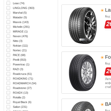
топ
Leao (74)
LINGLONG (363)
La
Marshal (5)
Код:
Matador (5)
Maxxis (143)
2
Michelin (291)
MIRAGE (1)
Nexen (476)
Nitto (3)
Nokian (111)
Nortec (21)
PACE (68)
Fo
Pirelli (553)
Код:
Powertrac (1)
RAZI (3)
2
Roadcruza (61)
ROADKING (71)
Лет
асф
ROADMARCH (54)
ста
Roadstone (27)
Про
ROADX (13)
мас
Rotalla (2)
Royal Black (6)
B
Sailun (231)
Код: