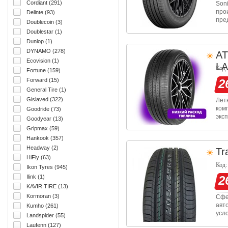
Cordiant (291)
Son
про
Delinte (93)
пре
Doublecoin (3)
пре
Doublestar (1)
Авт
Dunlop (1)
DYNAMO (278)
A
Ecovision (1)
L
Код:
Fortune (159)
Forward (15)
2
General Tire (1)
Gislaved (322)
Лет
ком
Goodride (73)
экс
Goodyear (13)
сух
Gripmax (59)
слу
Hankook (357)
Headway (2)
Tr
HiFly (63)
Код:
Ikon Tyres (945)
Ilink (1)
2
KAVIR TIRE (13)
Kormoran (3)
Сфе
авт
Kumho (261)
усл
Landspider (55)
уст
Laufenn (127)