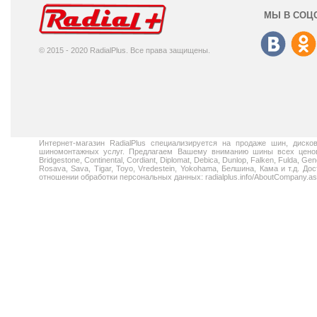
МЫ В СОЦ
© 2015 - 2020 RadialPlus. Все права защищены.
Интернет-магазин RadialPlus специализируется на продаже шин, диск
шиномонтажных услуг. Предлагаем Вашему вниманию шины всех ценовых
Bridgestone, Continental, Cordiant, Diplomat, Debica, Dunlop, Falken, Fulda, Gen
Rosava, Sava, Tigar, Toyo, Vredestein, Yokohama, Белшина, Кама и т.д. 
отношении обработки персональных данных: radialplus.info/AboutCompany.a