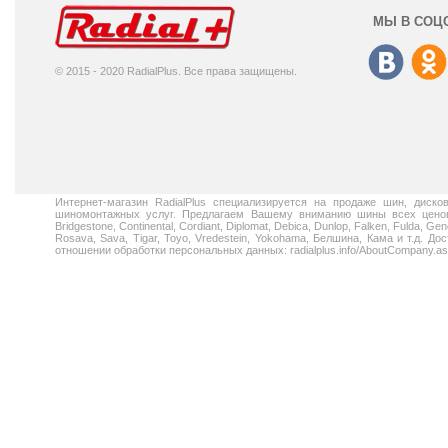
МЫ В СОЦ
© 2015 - 2020 RadialPlus. Все права защищены.
Интернет-магазин RadialPlus специализируется на продаже шин, диск
шиномонтажных услуг. Предлагаем Вашему вниманию шины всех ценовых
Bridgestone, Continental, Cordiant, Diplomat, Debica, Dunlop, Falken, Fulda, Gen
Rosava, Sava, Tigar, Toyo, Vredestein, Yokohama, Белшина, Кама и т.д. 
отношении обработки персональных данных: radialplus.info/AboutCompany.a