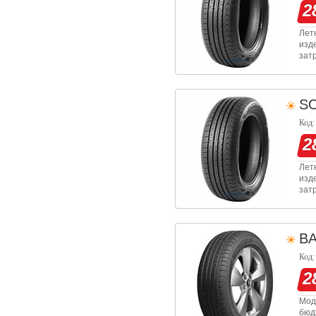
2
Лет
изд
зат
сво
на 
S
Код:
2
Лет
изд
зат
сво
на 
B
Код:
2
Мод
бюд