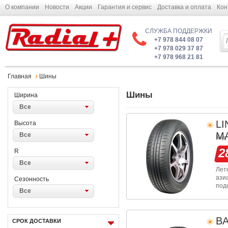
О компании
Новости
Акции
Гарантия и сервис
Доставка и оплата
Кон
СЛУЖБА ПОДДЕРЖКИ
+7 978 844 08 07
+7 978 029 37 87
+7 978 968 21 81
Главная
Шины
Шины
Ширина
Все
L
Высота
M
Все
Код:
2
R
Все
Лет
ази
Сезонность
под
Все
сох
шин
B
СРОК ДОСТАВКИ