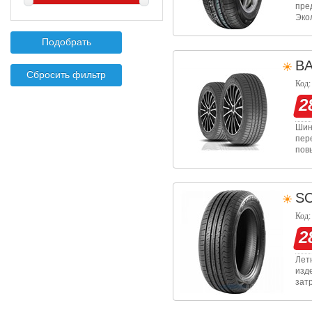
пре
Эко
оче
езд
B
Код:
2
Шин
пер
пов
обе
ада
S
Код:
2
Лет
изд
зат
сво
на 