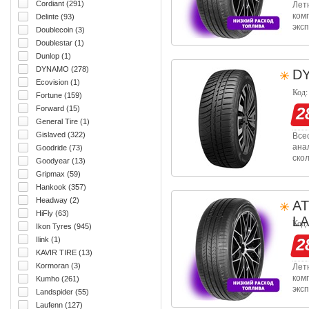
Cordiant (291)
Лет
ком
Delinte (93)
экс
Doublecoin (3)
сух
Doublestar (1)
слу
Dunlop (1)
DYNAMO (278)
D
Ecovision (1)
Код:
Fortune (159)
Forward (15)
2
General Tire (1)
Gislaved (322)
Все
ана
Goodride (73)
ско
Goodyear (13)
над
Gripmax (59)
нап
Hankook (357)
Headway (2)
A
HiFly (63)
L
Код:
Ikon Tyres (945)
Ilink (1)
2
KAVIR TIRE (13)
Kormoran (3)
Лет
ком
Kumho (261)
экс
Landspider (55)
сух
Laufenn (127)