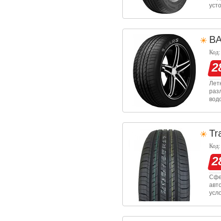
уст
рес
пок
B
Код:
2
Лет
раз
вод
про
диа
Tr
Код:
2
Сфе
авт
усл
уст
топ