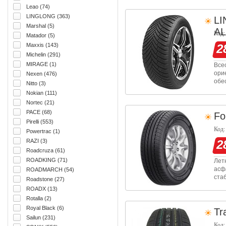
слу
Leao (74)
LINGLONG (363)
L
Marshal (5)
A
Код:
Matador (5)
Maxxis (143)
2
Michelin (291)
MIRAGE (1)
Все
ори
Nexen (476)
обе
Nitto (3)
пок
Nokian (111)
про
Nortec (21)
PACE (68)
Fo
Pirelli (553)
Код:
Powertrac (1)
RAZI (3)
2
Roadcruza (61)
ROADKING (71)
Лет
асф
ROADMARCH (54)
ста
Roadstone (27)
Про
ROADX (13)
мас
Rotalla (2)
Royal Black (6)
Tr
Sailun (231)
Код: