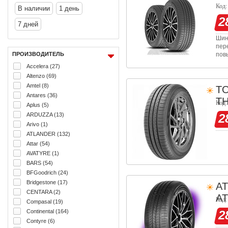
Код:
В наличии
1 день
2
7 дней
Шин
пер
ПРОИЗВОДИТЕЛЬ
пов
обе
Accelera (27)
ада
Altenzo (69)
Amtel (8)
T
Antares (36)
T
Код:
Aplus (5)
ARDUZZA (13)
2
Arivo (1)
ATLANDER (132)
Attar (54)
AVATYRE (1)
BARS (54)
BFGoodrich (24)
Bridgestone (17)
A
CENTARA (2)
AT
Код:
Compasal (19)
Continental (164)
2
Contyre (6)