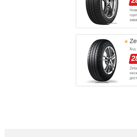
2
Нов
сце
акв
Ze
Код:
2
Zet
нес
дос
тех
узо