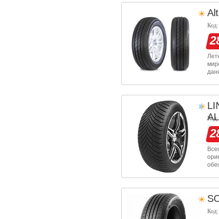
Al
Код:
2
Лет
мир
дан
раз
пол
L
A
Код:
2
Все
ори
обе
пок
про
S
Код: