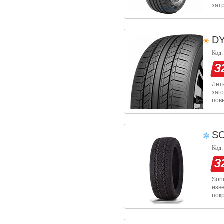
зат
сво
на 
D
Код:
3
Лет
заг
пов
слу
диз
S
Код:
3
Son
изв
пок
уда
отр