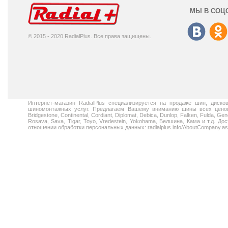
МЫ В СОЦ
© 2015 - 2020 RadialPlus. Все права защищены.
Интернет-магазин RadialPlus специализируется на продаже шин, диск
шиномонтажных услуг. Предлагаем Вашему вниманию шины всех ценовых
Bridgestone, Continental, Cordiant, Diplomat, Debica, Dunlop, Falken, Fulda, Gen
Rosava, Sava, Tigar, Toyo, Vredestein, Yokohama, Белшина, Кама и т.д. 
отношении обработки персональных данных: radialplus.info/AboutCompany.a