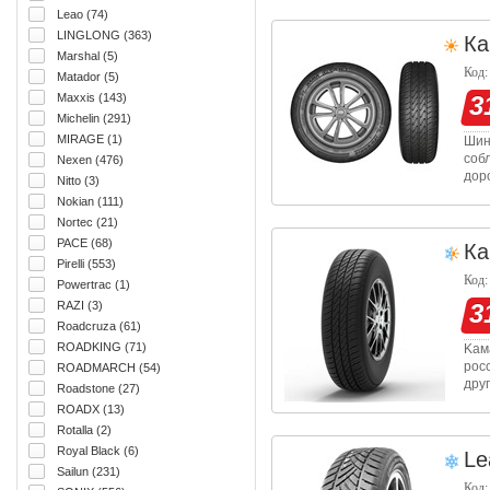
по 
Leao (74)
LINGLONG (363)
Ка
Marshal (5)
Код:
Matador (5)
Maxxis (143)
3
Michelin (291)
MIRAGE (1)
Шин
соб
Nexen (476)
дор
Nitto (3)
обл
Nokian (111)
окр
Nortec (21)
PACE (68)
Ка
Pirelli (553)
Код:
Powertrac (1)
RAZI (3)
3
Roadcruza (61)
ROADKING (71)
Kам
рос
ROADMARCH (54)
дру
Roadstone (27)
201
ROADX (13)
прот
Rotalla (2)
Royal Black (6)
Le
Sailun (231)
Код: