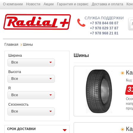
О компании
Новости
Акции
Гарантия и сервис
Доставка и оплата
Кон
СЛУЖБА ПОДДЕРЖКИ
+7 978 844 08 07
+7 978 029 37 87
+7 978 968 21 81
Главная
Шины
Шины
Ширина
Все
Ка
Высота
Все
Код:
3
R
Все
Осо
нап
Сезонность
про
Все
рис
по 
Ка
СРОК ДОСТАВКИ