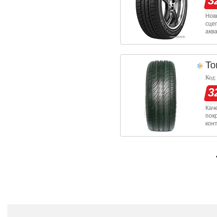
3
Нов
сце
акв
To
Код:
3
Кач
пок
кон