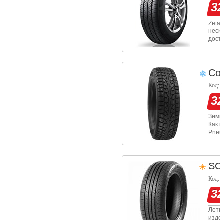
3
Zet
нес
дос
тех
узо
Co
Код:
3
Зимн
Как
Pne
мод
исп
S
Код:
3
Лет
изд