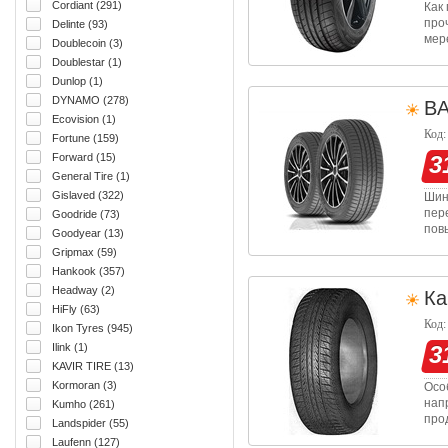
Cordiant (291)
Как
про
Delinte (93)
мер
Doublecoin (3)
Одн
Doublestar (1)
лег
Dunlop (1)
DYNAMO (278)
B
Ecovision (1)
Код:
Fortune (159)
Forward (15)
3
General Tire (1)
Gislaved (322)
Шин
пер
Goodride (73)
пов
Goodyear (13)
обе
Gripmax (59)
ада
Hankook (357)
Headway (2)
Ка
HiFly (63)
Код:
Ikon Tyres (945)
Ilink (1)
3
KAVIR TIRE (13)
Kormoran (3)
Осо
нап
Kumho (261)
про
Landspider (55)
рис
Laufenn (127)