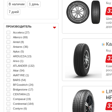
Код:
В наличии
1 день
3
7 дней
Шин
соб
ПРОИЗВОДИТЕЛЬ
дор
обл
Accelera (27)
окр
Altenzo (69)
Amtel (8)
Ка
Antares (36)
Код:
Aplus (5)
ARDUZZA (13)
3
Arivo (1)
ATLANDER (132)
Kам
рос
Attar (54)
дру
AVATYRE (1)
201
BARS (54)
прот
BFGoodrich (24)
Bridgestone (17)
L
CENTARA (2)
HP
Код:
Compasal (19)
Continental (164)
3
Contyre (6)