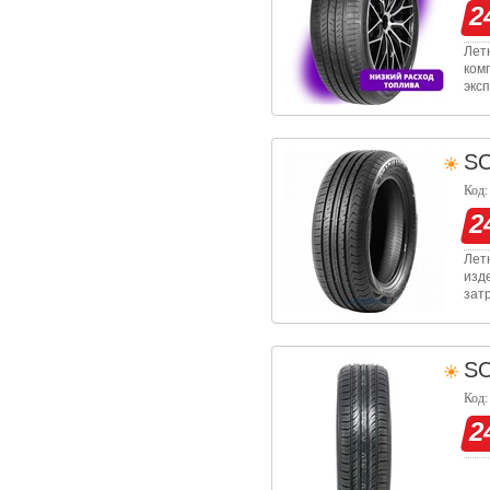
2
Лет
ком
экс
сух
слу
S
Код:
2
Лет
изд
зат
сво
на 
S
Код:
2