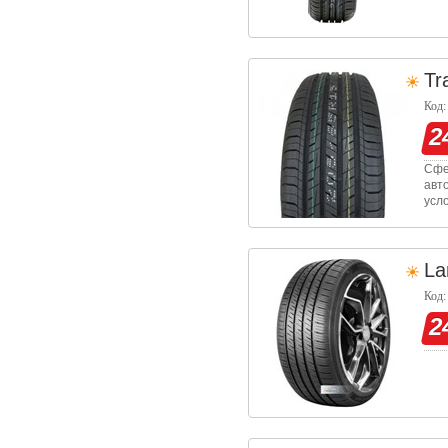
Tr
Код:
2
Сфе
авт
усл
уст
топ
La
Код:
2