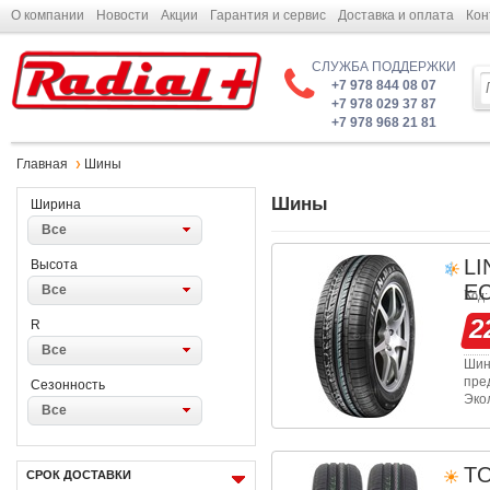
О компании
Новости
Акции
Гарантия и сервис
Доставка и оплата
Кон
СЛУЖБА ПОДДЕРЖКИ
+7 978 844 08 07
+7 978 029 37 87
+7 978 968 21 81
Главная
Шины
Шины
Ширина
Все
L
Высота
E
Все
Код:
2
R
Все
Шин
пре
Сезонность
Эко
Все
оче
езд
T
СРОК ДОСТАВКИ