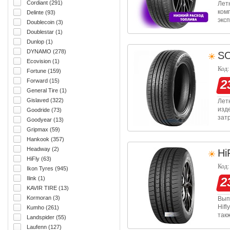
Cordiant (291)
Лет
ком
Delinte (93)
экс
Doublecoin (3)
сух
Doublestar (1)
слу
Dunlop (1)
DYNAMO (278)
S
Ecovision (1)
Код:
Fortune (159)
Forward (15)
2
General Tire (1)
Gislaved (322)
Лет
изд
Goodride (73)
зат
Goodyear (13)
сво
Gripmax (59)
на 
Hankook (357)
Headway (2)
Hi
HiFly (63)
Код:
Ikon Tyres (945)
Ilink (1)
2
KAVIR TIRE (13)
Kormoran (3)
Вып
Hifl
Kumho (261)
так
Landspider (55)
от 
Laufenn (127)