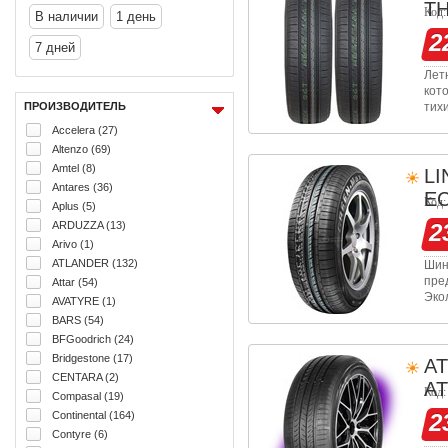
T
Код:
В наличии
1 день
2
7 дней
Лет
кот
ПРОИЗВОДИТЕЛЬ
тих
топ
Accelera (27)
отл
Altenzo (69)
Amtel (8)
L
Antares (36)
E
Код:
Aplus (5)
ARDUZZA (13)
2
Arivo (1)
ATLANDER (132)
Шин
пре
Attar (54)
Эко
AVATYRE (1)
оче
BARS (54)
езд
BFGoodrich (24)
Bridgestone (17)
A
CENTARA (2)
AT
Код:
Compasal (19)
Continental (164)
2
Contyre (6)