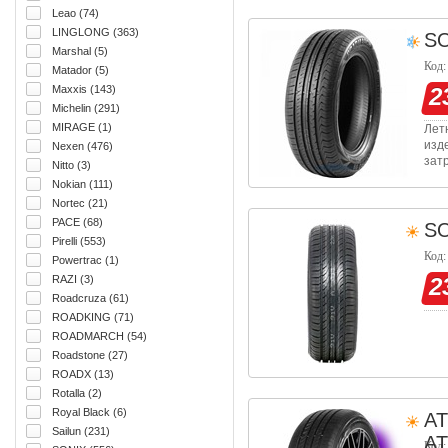
тип
Leao (74)
LINGLONG (363)
S
Marshal (5)
Код:
Matador (5)
Maxxis (143)
2
Michelin (291)
MIRAGE (1)
Лет
изд
Nexen (476)
зат
Nitto (3)
сво
Nokian (111)
на 
Nortec (21)
PACE (68)
S
Pirelli (553)
Код:
Powertrac (1)
RAZI (3)
2
Roadcruza (61)
ROADKING (71)
ROADMARCH (54)
Roadstone (27)
ROADX (13)
Rotalla (2)
Royal Black (6)
A
Sailun (231)
AT
Код: