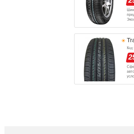
2
Шин
пре
Эко
оче
езд
Tr
Код:
2
Сфе
авт
усл
уст
топ