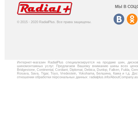
МЫ В СОЦ
© 2015 - 2020 RadialPlus. Все права защищены.
Интернет-магазин RadialPlus специализируется на продаже шин, диск
шиномонтажных услуг. Предлагаем Вашему вниманию шины всех ценовых
Bridgestone, Continental, Cordiant, Diplomat, Debica, Dunlop, Falken, Fulda, Gen
Rosava, Sava, Tigar, Toyo, Vredestein, Yokohama, Белшина, Кама и т.д. 
отношении обработки персональных данных: radialplus.info/AboutCompany.a