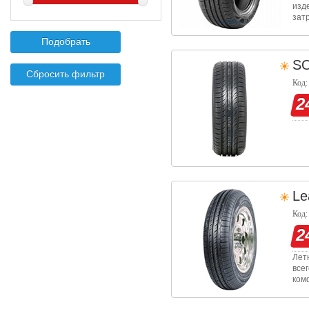
изд
зат
сво
на 
S
Код:
2
Le
Код:
2
Лет
все
ком
топ
рез