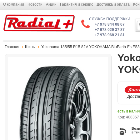
О компании
Новости
Акции
Гарантия и сервис
Доставка и оплата
Кон
СЛУЖБА ПОДДЕРЖКИ
+7 978 844 08 07
+7 978 029 37 87
+7 978 968 21 81
Главная
Шины
Yokohama 185/55 R15 82V YOKOHAMA BluEarth-Es ES3
Yoko
YOK
Доста
Достав
есть в нали
Код: 408367
Возв
в те