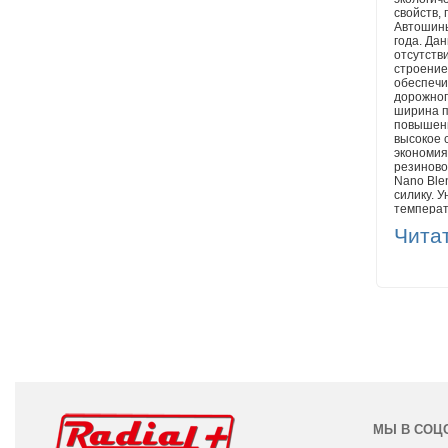
свойств,
Автошины
года. Да
отсутств
строение
обеспечи
дорожног
ширина п
повышенн
высокое 
экономия
резиново
Nano Ble
силику. 
температ
сопротив
Чита
эластичн
авторези
состояни
еще на э
качество
хорошо п
отвода в
повороты
устойчив
резинова
чего она
МЫ В СОЦ