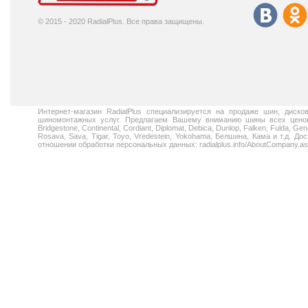
© 2015 - 2020 RadialPlus. Все права защищены.
Интернет-магазин RadialPlus специализируется на продаже шин, диск
шиномонтажных услуг. Предлагаем Вашему вниманию шины всех ценовых
Bridgestone, Continental, Cordiant, Diplomat, Debica, Dunlop, Falken, Fulda, Gen
Rosava, Sava, Tigar, Toyo, Vredestein, Yokohama, Белшина, Кама и т.д. 
отношении обработки персональных данных: radialplus.info/AboutCompany.a