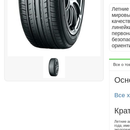
Летние
мировы
качест
линейк
первон
безопа
ориент
Все о то
Осн
Все 
Кра
Летние а
года, им
экологич