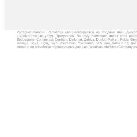
Интернет-магазин RadialPlus специализируется на продаже шин, диск
шиномонтажных услуг. Предлагаем Вашему вниманию шины всех ценовых
Bridgestone, Continental, Cordiant, Diplomat, Debica, Dunlop, Falken, Fulda, Gen
Rosava, Sava, Tigar, Toyo, Vredestein, Yokohama, Белшина, Кама и т.д. 
отношении обработки персональных данных: radialplus.info/AboutCompany.a