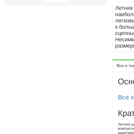
Летняя 
наибол
легков
к боль
сцепны
Несимм
размер
Все о то
Осн
Все 
Кра
Летняя ш
компактн
адаптиро