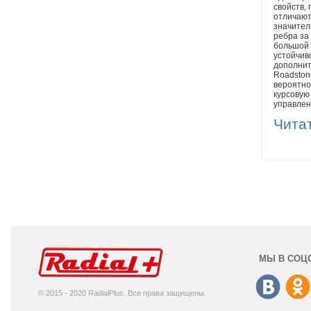
свойств,
отличают
значител
ребра за
большой 
устойчив
дополнит
Roadston
вероятно
курсовую
управлен
Чита
МЫ В СОЦ
© 2015 - 2020 RadialPlus. Все права защищены.