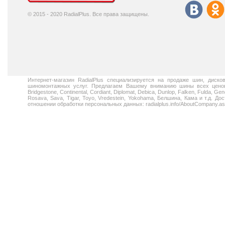
© 2015 - 2020 RadialPlus. Все права защищены.
Интернет-магазин RadialPlus специализируется на продаже шин, диск
шиномонтажных услуг. Предлагаем Вашему вниманию шины всех ценовых
Bridgestone, Continental, Cordiant, Diplomat, Debica, Dunlop, Falken, Fulda, Gen
Rosava, Sava, Tigar, Toyo, Vredestein, Yokohama, Белшина, Кама и т.д. 
отношении обработки персональных данных: radialplus.info/AboutCompany.a