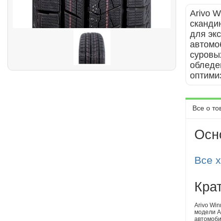
Arivo 
сканди
для эк
автомо
суровы
обледе
оптими
Все о то
Осн
Все 
Кра
Arivo Wi
модели A
автомоби