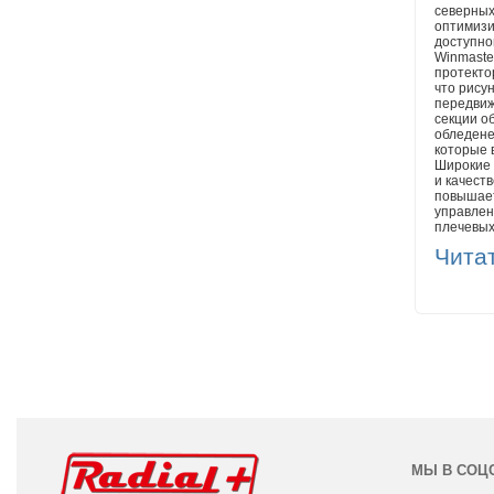
северных
оптимизи
доступно
Winmaste
протекто
что рису
передвиж
секции о
обледене
которые 
Широкие 
и качеств
повышает
управлен
плечевых
вследств
Чита
неравном
ламели, 
управляе
МЫ В СОЦ