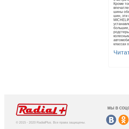
Кроме то
впечатле
шины обе
шин, эти
MICHELIN
устанавл
большие,
родстеры
колесным
автомоби
классах о
Чита
МЫ В СОЦ
© 2015 - 2020 RadialPlus. Все права защищены.