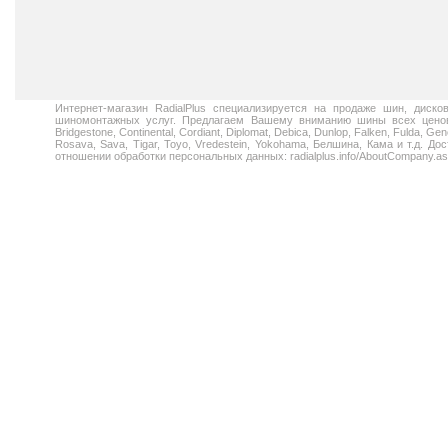
Интернет-магазин RadialPlus специализируется на продаже шин, диск
шиномонтажных услуг. Предлагаем Вашему вниманию шины всех ценовых
Bridgestone, Continental, Cordiant, Diplomat, Debica, Dunlop, Falken, Fulda, Gen
Rosava, Sava, Tigar, Toyo, Vredestein, Yokohama, Белшина, Кама и т.д. 
отношении обработки персональных данных: radialplus.info/AboutCompany.a