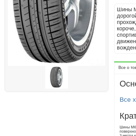
Шины M
дорого
прохож
короче
спортив
движен
вожден
Все о то
Осн
Все 
Кра
Шины MIC
поверхно
3 метра 