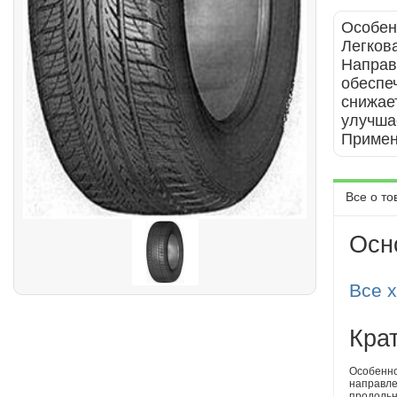
Особен
Легков
Направ
обеспе
снижае
улучша
Примен
Все о то
Осн
Все 
Кра
Особенно
направле
продольн