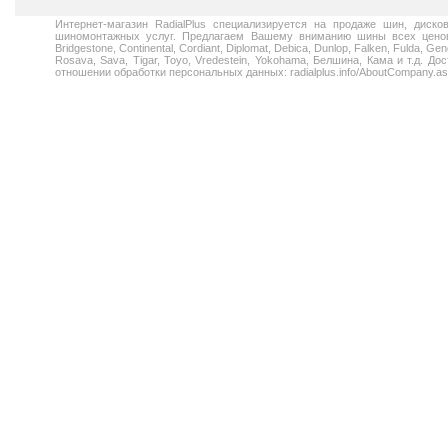
Интернет-магазин RadialPlus специализируется на продаже шин, диск
шиномонтажных услуг. Предлагаем Вашему вниманию шины всех ценовых
Bridgestone, Continental, Cordiant, Diplomat, Debica, Dunlop, Falken, Fulda, Gen
Rosava, Sava, Tigar, Toyo, Vredestein, Yokohama, Белшина, Кама и т.д. 
отношении обработки персональных данных: radialplus.info/AboutCompany.a